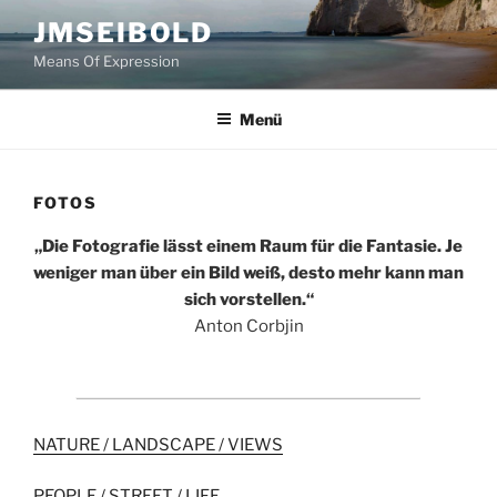
Zum
JMSEIBOLD
Inhalt
Means Of Expression
springen
Menü
FOTOS
„Die Fotografie lässt einem Raum für die Fantasie. Je
weniger man über ein Bild weiß, desto mehr kann man
sich vorstellen.“
Anton Corbjin
NATURE / LANDSCAPE / VIEWS
PEOPLE / STREET / LIFE